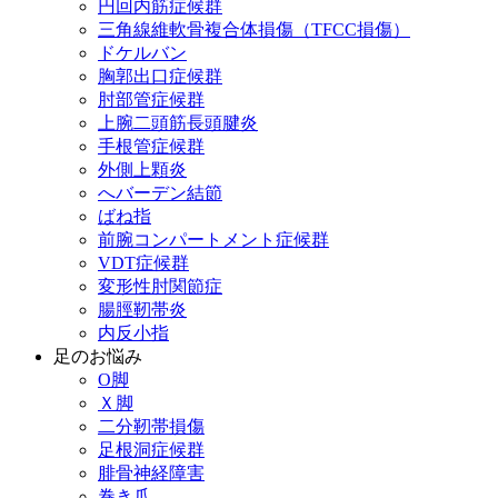
円回内筋症候群
三角線維軟骨複合体損傷（TFCC損傷）
ドケルバン
胸郭出口症候群
肘部管症候群
上腕二頭筋長頭腱炎
手根管症候群
外側上顆炎
へバーデン結節
ばね指
前腕コンパートメント症候群
VDT症候群
変形性肘関節症
腸脛靭帯炎
内反小指
足のお悩み
О脚
Ｘ脚
二分靭帯損傷
足根洞症候群
腓骨神経障害
巻き爪