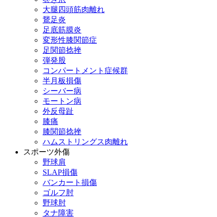
大腿四頭筋肉離れ
鵞足炎
足底筋膜炎
変形性膝関節症
足関節捻挫
弾発股
コンパートメント症候群
半月板損傷
シーバー病
モートン病
外反母趾
膝痛
膝関節捻挫
ハムストリングス肉離れ
スポーツ外傷
野球肩
SLAP損傷
バンカート損傷
ゴルフ肘
野球肘
タナ障害