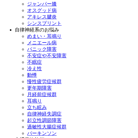
ジャンパー膝
オスグッド病
アキレス腱炎
シンスプリント
自律神経系のお悩み
めまい・耳鳴り
メニエール病
パニック障害
不安症や不安障害
不眠症
冷え性
動悸
慢性疲労症候群
更年期障害
月経前症候群
耳鳴り
立ち眩み
自律神経失調症
起立性調節障害
過敏性大腸症候群
パーキンソン