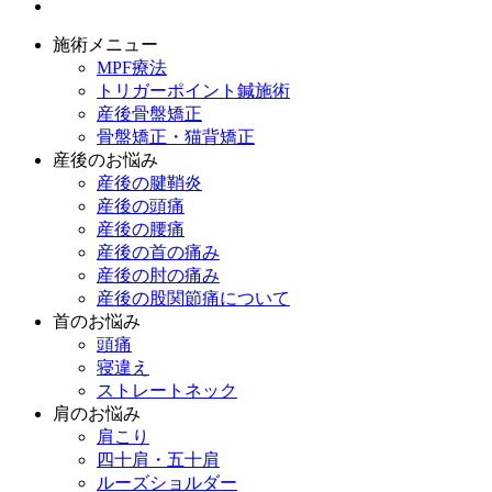
施術メニュー
MPF療法
トリガーポイント鍼施術
産後骨盤矯正
骨盤矯正・猫背矯正
産後のお悩み
産後の腱鞘炎
産後の頭痛
産後の腰痛
産後の首の痛み
産後の肘の痛み
産後の股関節痛について
首のお悩み
頭痛
寝違え
ストレートネック
肩のお悩み
肩こり
四十肩・五十肩
ルーズショルダー