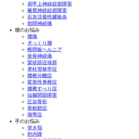
肩甲上神経絞扼障害
腋窩神経絞扼障害
石灰沈着性腱板炎
肋間神経痛
腰のお悩み
腰痛
ぎっくり腰
椎間板ヘルニア
坐骨神経痛
梨状筋症候群
脊柱管狭窄症
腰椎分離症
変形性脊椎症
腰椎すべり症
仙腸関節障害
圧迫骨折
骨粗鬆症
側弯症
手のお悩み
突き指
肘内障