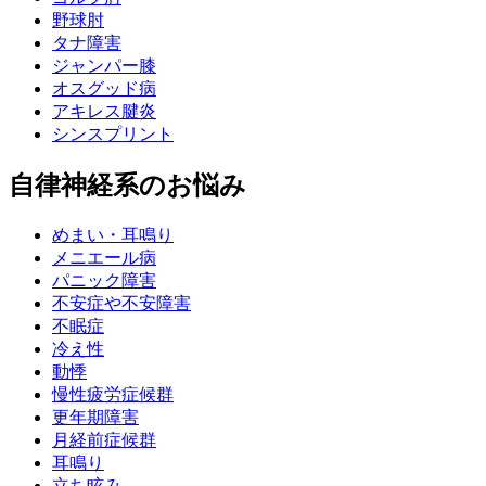
野球肘
タナ障害
ジャンパー膝
オスグッド病
アキレス腱炎
シンスプリント
自律神経系のお悩み
めまい・耳鳴り
メニエール病
パニック障害
不安症や不安障害
不眠症
冷え性
動悸
慢性疲労症候群
更年期障害
月経前症候群
耳鳴り
立ち眩み