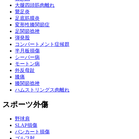
大腿四頭筋肉離れ
鵞足炎
足底筋膜炎
変形性膝関節症
足関節捻挫
弾発股
コンパートメント症候群
半月板損傷
シーバー病
モートン病
外反母趾
膝痛
膝関節捻挫
ハムストリングス肉離れ
スポーツ外傷
野球肩
SLAP損傷
バンカート損傷
ゴルフ肘