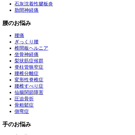
石灰沈着性腱板炎
肋間神経痛
腰のお悩み
腰痛
ぎっくり腰
椎間板ヘルニア
坐骨神経痛
梨状筋症候群
脊柱管狭窄症
腰椎分離症
変形性脊椎症
腰椎すべり症
仙腸関節障害
圧迫骨折
骨粗鬆症
側弯症
手のお悩み