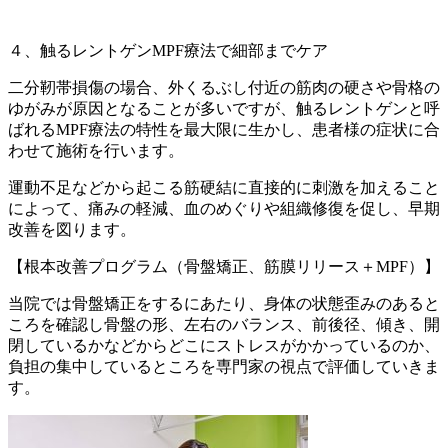
４、触るレントゲンMPF療法で細部までケア
二分靭帯損傷の場合、外くるぶし付近の筋肉の硬さや骨格の
ゆがみが原因となることが多いですが、触るレントゲンと呼
ばれるMPF療法の特性を最大限に生かし、患者様の症状に合
わせて施術を行います。
運動不足などから起こる筋硬結に直接的に刺激を加えること
によって、痛みの軽減、血のめぐりや組織修復を促し、早期
改善を図ります。
【根本改善プログラム（骨盤矯正、筋膜リリース＋MPF）】
当院では骨盤矯正をするにあたり、身体の状態歪みのあると
ころを確認し骨盤の形、左右のバランス、前後径、傾き、開
閉しているかなどからどこにストレスがかかっているのか、
負担の集中しているところを専門家の視点で評価していきま
す。