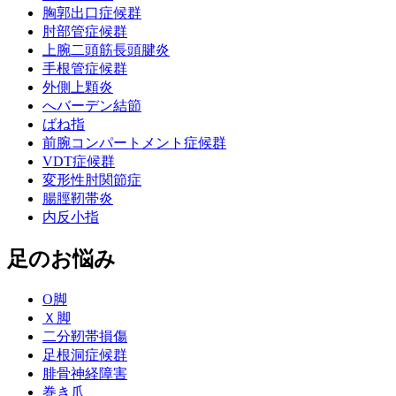
胸郭出口症候群
肘部管症候群
上腕二頭筋長頭腱炎
手根管症候群
外側上顆炎
へバーデン結節
ばね指
前腕コンパートメント症候群
VDT症候群
変形性肘関節症
腸脛靭帯炎
内反小指
足のお悩み
О脚
Ｘ脚
二分靭帯損傷
足根洞症候群
腓骨神経障害
巻き爪