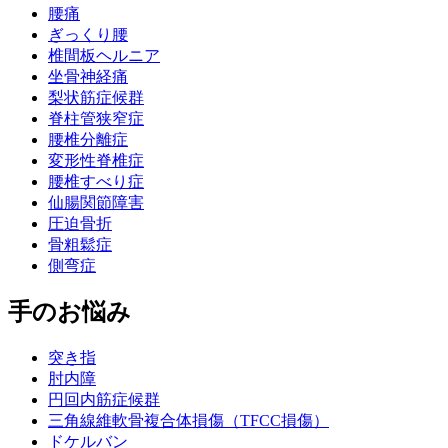
腰痛
ぎっくり腰
椎間板ヘルニア
坐骨神経痛
梨状筋症候群
脊柱管狭窄症
腰椎分離症
変形性脊椎症
腰椎すべり症
仙腸関節障害
圧迫骨折
骨粗鬆症
側弯症
手のお悩み
突き指
肘内障
円回内筋症候群
三角線維軟骨複合体損傷（TFCC損傷）
ドケルバン