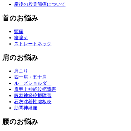
産後の股関節痛について
首のお悩み
頭痛
寝違え
ストレートネック
肩のお悩み
肩こり
四十肩・五十肩
ルーズショルダー
肩甲上神経絞扼障害
腋窩神経絞扼障害
石灰沈着性腱板炎
肋間神経痛
腰のお悩み