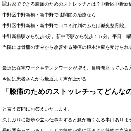
中野区中野新橋・新中野で膝関節の治療なら
中野区中野新橋・新中野で口コミ評判のふたば鍼灸整骨院。
中野新橋駅から徒歩8分。新中野駅から徒歩１５分。平日土
当院には骨盤の歪みから改善する膝痛の根本治療を受けられ
最近は在宅ワークやデスクワークが増え、長時間座っている
今回は患者さんから最近よく声が上がる
「膝痛のためのストッレチってどんな
と言う質問にお答えいたします。
久しぶりに散歩や立ち仕事をすると膝が痛くなる事はありま
長時間座っていると、ももの筋肉が常に圧迫され筋肉の血液