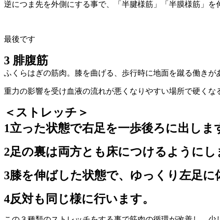
逆につま先を外側にする事で、「半腱様筋」「半膜様筋」を
最後です
3 腓腹筋
ふくらはぎの筋肉。膝を曲げる、歩行時に地面を蹴る働きが
重力の影響を受け血液の流れが悪くなりやすい場所で硬くな
＜ストレッチ＞
1立った状態で右足を一歩後ろに出しま
2足の裏は両方とも床につけるようにし
3膝を伸ばした状態で、ゆっくり左足に体
4反対も同じ様に行います。
この３種類のストレッチをする事で筋肉の循環が改善し、少