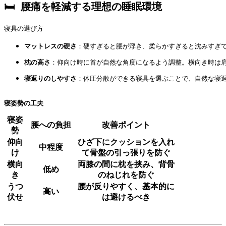
🛏️ 腰痛を軽減する理想の睡眠環境
寝具の選び方
マットレスの硬さ
：硬すぎると腰が浮き、柔らかすぎると沈みすぎ
枕の高さ
：仰向け時に首が自然な角度になるよう調整。横向き時は
寝返りのしやすさ
：体圧分散ができる寝具を選ぶことで、自然な寝返
寝姿勢の工夫
寝姿
腰への負担
改善ポイント
勢
仰向
ひざ下にクッションを入れ
中程度
け
て骨盤の引っ張りを防ぐ
横向
両膝の間に枕を挟み、背骨
低め
き
のねじれを防ぐ
うつ
腰が反りやすく、基本的に
高い
伏せ
は避けるべき