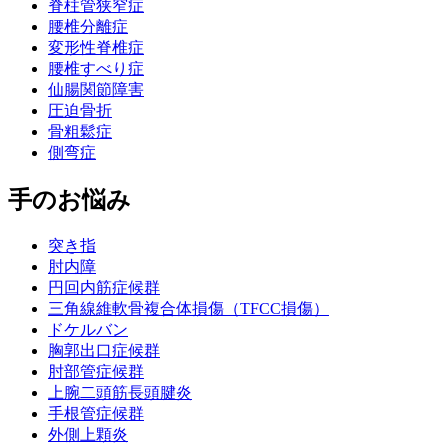
脊柱管狭窄症
腰椎分離症
変形性脊椎症
腰椎すべり症
仙腸関節障害
圧迫骨折
骨粗鬆症
側弯症
手のお悩み
突き指
肘内障
円回内筋症候群
三角線維軟骨複合体損傷（TFCC損傷）
ドケルバン
胸郭出口症候群
肘部管症候群
上腕二頭筋長頭腱炎
手根管症候群
外側上顆炎