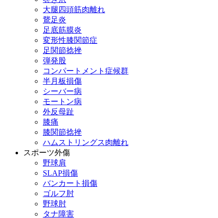
大腿四頭筋肉離れ
鵞足炎
足底筋膜炎
変形性膝関節症
足関節捻挫
弾発股
コンパートメント症候群
半月板損傷
シーバー病
モートン病
外反母趾
膝痛
膝関節捻挫
ハムストリングス肉離れ
スポーツ外傷
野球肩
SLAP損傷
バンカート損傷
ゴルフ肘
野球肘
タナ障害