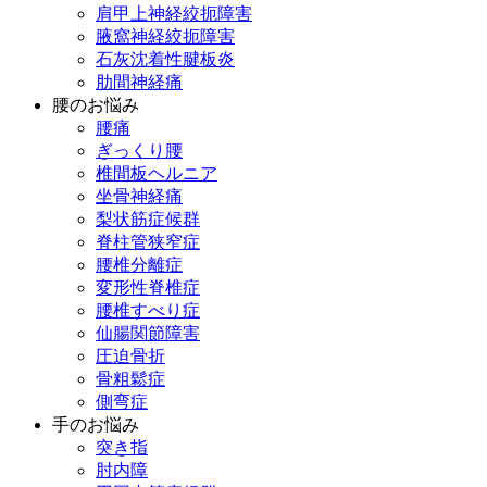
肩甲上神経絞扼障害
腋窩神経絞扼障害
石灰沈着性腱板炎
肋間神経痛
腰のお悩み
腰痛
ぎっくり腰
椎間板ヘルニア
坐骨神経痛
梨状筋症候群
脊柱管狭窄症
腰椎分離症
変形性脊椎症
腰椎すべり症
仙腸関節障害
圧迫骨折
骨粗鬆症
側弯症
手のお悩み
突き指
肘内障