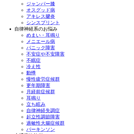
ジャンパー膝
オスグッド病
アキレス腱炎
シンスプリント
自律神経系のお悩み
めまい・耳鳴り
メニエール病
パニック障害
不安症や不安障害
不眠症
冷え性
動悸
慢性疲労症候群
更年期障害
月経前症候群
耳鳴り
立ち眩み
自律神経失調症
起立性調節障害
過敏性大腸症候群
パーキンソン