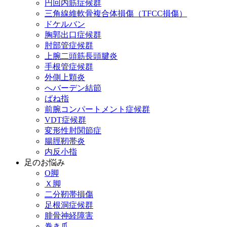
円回内筋症候群
三角線維軟骨複合体損傷（TFCC損傷）
ドケルバン
胸郭出口症候群
肘部管症候群
上腕二頭筋長頭腱炎
手根管症候群
外側上顆炎
へバーデン結節
ばね指
前腕コンパートメント症候群
VDT症候群
変形性肘関節症
腸脛靭帯炎
内反小指
足のお悩み
О脚
Ｘ脚
二分靭帯損傷
足根洞症候群
腓骨神経障害
巻き爪