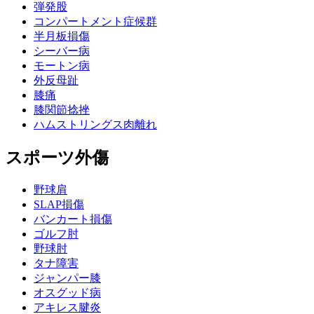
弾発股
コンパートメント症候群
半月板損傷
シーバー病
モートン病
外反母趾
膝痛
膝関節捻挫
ハムストリングス肉離れ
スポーツ外傷
野球肩
SLAP損傷
バンカート損傷
ゴルフ肘
野球肘
タナ障害
ジャンパー膝
オスグッド病
アキレス腱炎