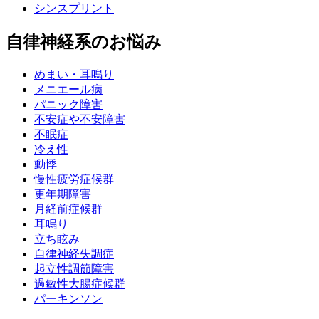
シンスプリント
自律神経系のお悩み
めまい・耳鳴り
メニエール病
パニック障害
不安症や不安障害
不眠症
冷え性
動悸
慢性疲労症候群
更年期障害
月経前症候群
耳鳴り
立ち眩み
自律神経失調症
起立性調節障害
過敏性大腸症候群
パーキンソン