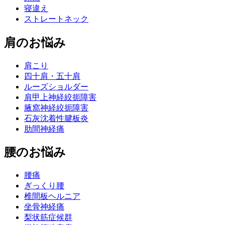
寝違え
ストレートネック
肩のお悩み
肩こり
四十肩・五十肩
ルーズショルダー
肩甲上神経絞扼障害
腋窩神経絞扼障害
石灰沈着性腱板炎
肋間神経痛
腰のお悩み
腰痛
ぎっくり腰
椎間板ヘルニア
坐骨神経痛
梨状筋症候群