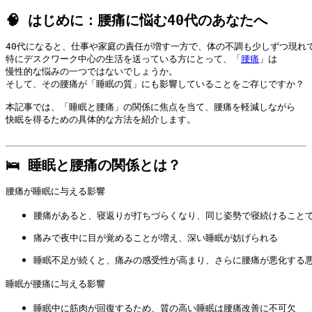
🧠 はじめに：腰痛に悩む40代のあなたへ
40代になると、仕事や家庭の責任が増す一方で、体の不調も少しずつ現れて
特にデスクワーク中心の生活を送っている方にとって、「
腰痛
」は

慢性的な悩みの一つではないでしょうか。

そして、その腰痛が「睡眠の質」にも影響していることをご存じですか？

本記事では、「睡眠と腰痛」の関係に焦点を当て、腰痛を軽減しながら

快眠を得るための具体的な方法を紹介します。

🛌 睡眠と腰痛の関係とは？
腰痛が睡眠に与える影響
腰痛があると、寝返りが打ちづらくなり、同じ姿勢で寝続けること
痛みで夜中に目が覚めることが増え、深い睡眠が妨げられる
睡眠不足が続くと、痛みの感受性が高まり、さらに腰痛が悪化する
睡眠が腰痛に与える影響
睡眠中に筋肉が回復するため、質の高い睡眠は腰痛改善に不可欠