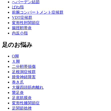
へバーデン結節
ばね指
前腕コンパートメント症候群
VDT症候群
変形性肘関節症
腸脛靭帯炎
内反小指
足のお悩み
О脚
Ｘ脚
二分靭帯損傷
足根洞症候群
腓骨神経障害
巻き爪
大腿四頭筋肉離れ
鵞足炎
足底筋膜炎
変形性膝関節症
足関節捻挫