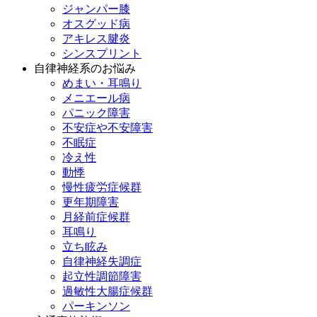
ジャンパー膝
オスグッド病
アキレス腱炎
シンスプリント
自律神経系のお悩み
めまい・耳鳴り
メニエール病
パニック障害
不安症や不安障害
不眠症
冷え性
動悸
慢性疲労症候群
更年期障害
月経前症候群
耳鳴り
立ち眩み
自律神経失調症
起立性調節障害
過敏性大腸症候群
パーキンソン