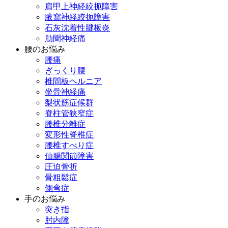
肩甲上神経絞扼障害
腋窩神経絞扼障害
石灰沈着性腱板炎
肋間神経痛
腰のお悩み
腰痛
ぎっくり腰
椎間板ヘルニア
坐骨神経痛
梨状筋症候群
脊柱管狭窄症
腰椎分離症
変形性脊椎症
腰椎すべり症
仙腸関節障害
圧迫骨折
骨粗鬆症
側弯症
手のお悩み
突き指
肘内障