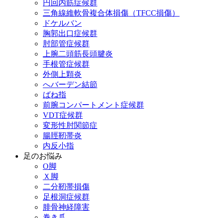
円回内筋症候群
三角線維軟骨複合体損傷（TFCC損傷）
ドケルバン
胸郭出口症候群
肘部管症候群
上腕二頭筋長頭腱炎
手根管症候群
外側上顆炎
へバーデン結節
ばね指
前腕コンパートメント症候群
VDT症候群
変形性肘関節症
腸脛靭帯炎
内反小指
足のお悩み
О脚
Ｘ脚
二分靭帯損傷
足根洞症候群
腓骨神経障害
巻き爪