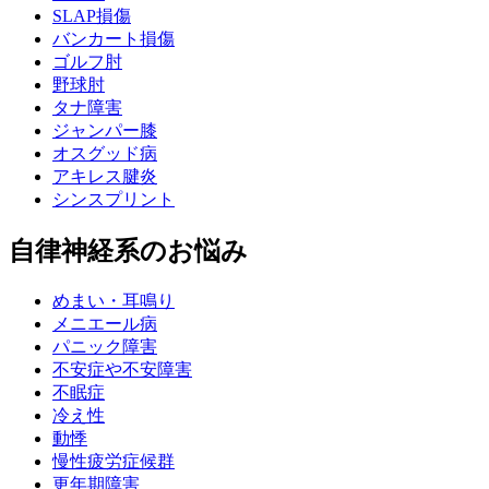
SLAP損傷
バンカート損傷
ゴルフ肘
野球肘
タナ障害
ジャンパー膝
オスグッド病
アキレス腱炎
シンスプリント
自律神経系のお悩み
めまい・耳鳴り
メニエール病
パニック障害
不安症や不安障害
不眠症
冷え性
動悸
慢性疲労症候群
更年期障害