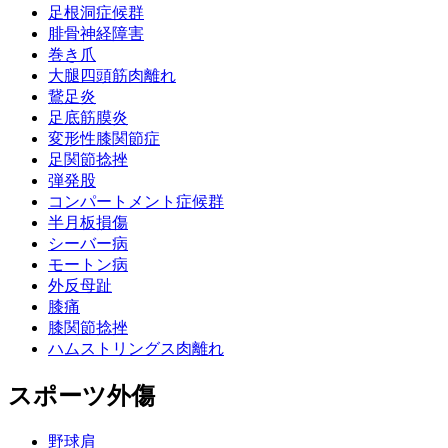
足根洞症候群
腓骨神経障害
巻き爪
大腿四頭筋肉離れ
鵞足炎
足底筋膜炎
変形性膝関節症
足関節捻挫
弾発股
コンパートメント症候群
半月板損傷
シーバー病
モートン病
外反母趾
膝痛
膝関節捻挫
ハムストリングス肉離れ
スポーツ外傷
野球肩