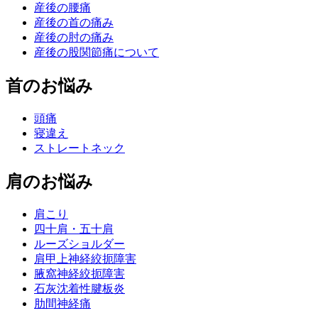
産後の腰痛
産後の首の痛み
産後の肘の痛み
産後の股関節痛について
首のお悩み
頭痛
寝違え
ストレートネック
肩のお悩み
肩こり
四十肩・五十肩
ルーズショルダー
肩甲上神経絞扼障害
腋窩神経絞扼障害
石灰沈着性腱板炎
肋間神経痛