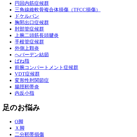
円回内筋症候群
三角線維軟骨複合体損傷（TFCC損傷）
ドケルバン
胸郭出口症候群
肘部管症候群
上腕二頭筋長頭腱炎
手根管症候群
外側上顆炎
へバーデン結節
ばね指
前腕コンパートメント症候群
VDT症候群
変形性肘関節症
腸脛靭帯炎
内反小指
足のお悩み
О脚
Ｘ脚
二分靭帯損傷