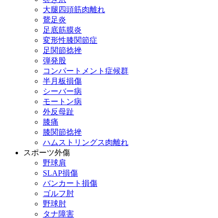
大腿四頭筋肉離れ
鵞足炎
足底筋膜炎
変形性膝関節症
足関節捻挫
弾発股
コンパートメント症候群
半月板損傷
シーバー病
モートン病
外反母趾
膝痛
膝関節捻挫
ハムストリングス肉離れ
スポーツ外傷
野球肩
SLAP損傷
バンカート損傷
ゴルフ肘
野球肘
タナ障害