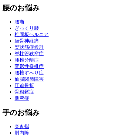
腰のお悩み
腰痛
ぎっくり腰
椎間板ヘルニア
坐骨神経痛
梨状筋症候群
脊柱管狭窄症
腰椎分離症
変形性脊椎症
腰椎すべり症
仙腸関節障害
圧迫骨折
骨粗鬆症
側弯症
手のお悩み
突き指
肘内障