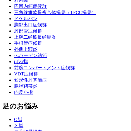
肘内障
円回内筋症候群
三角線維軟骨複合体損傷（TFCC損傷）
ドケルバン
胸郭出口症候群
肘部管症候群
上腕二頭筋長頭腱炎
手根管症候群
外側上顆炎
へバーデン結節
ばね指
前腕コンパートメント症候群
VDT症候群
変形性肘関節症
腸脛靭帯炎
内反小指
足のお悩み
О脚
Ｘ脚