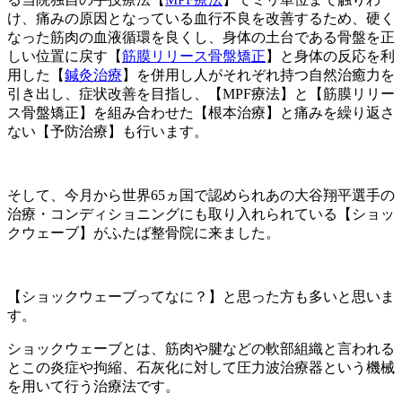
け、痛みの原因となっている血行不良を改善するため、硬く
なった筋肉の血液循環を良くし、身体の土台である骨盤を正
しい位置に戻す【
筋膜リリース骨盤矯正
】と身体の反応を利
用した【
鍼灸治療
】を併用し人がそれぞれ持つ自然治癒力を
引き出し、症状改善を目指し、【MPF療法】と【筋膜リリー
ス骨盤矯正】を組み合わせた【根本治療】と痛みを繰り返さ
ない【予防治療】も行います。
そして、今月から世界65ヵ国で認められあの大谷翔平選手の
治療・コンディショニングにも取り入れられている【ショッ
クウェーブ】がふたば整骨院に来ました。
【ショックウェーブってなに？】と思った方も多いと思いま
す。
ショックウェーブとは、筋肉や腱などの軟部組織と言われる
とこの炎症や拘縮、石灰化に対して圧力波治療器という機械
を用いて行う治療法です。