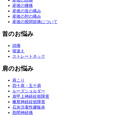
産後の頭痛
産後の腰痛
産後の首の痛み
産後の肘の痛み
産後の股関節痛について
首のお悩み
頭痛
寝違え
ストレートネック
肩のお悩み
肩こり
四十肩・五十肩
ルーズショルダー
肩甲上神経絞扼障害
腋窩神経絞扼障害
石灰沈着性腱板炎
肋間神経痛