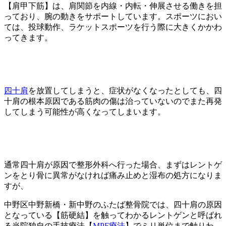
【肩甲下筋】は、肩関節を内線・内転・伸展させる働きを担
っており、腕の動きをサポートしています。スポーツにおい
ては、投球動作、ラケットスポーツを行う際に大きくかかわ
ってきます。
四十肩
を放置してしまうと、症状がなくなったとしても、四
十肩の根本原因である筋肉の傷は治っていないのでまた再発
してしまう可能性が高くなってしまいます。
通常四十肩が原因で整形外科へ行った場合、まずはレントゲ
ンをとり骨に異常がなければ痛み止めと湿布の処方になりま
すが、
中野区中野新橋・新中野のふたば整骨院では、四十肩の原因
となっている【筋硬結】を触ってわかるレントゲンと呼ばれ
る当院独自の手技療法【
MPF療法
】でミリ単位まで触りわ