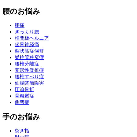
腰のお悩み
腰痛
ぎっくり腰
椎間板ヘルニア
坐骨神経痛
梨状筋症候群
脊柱管狭窄症
腰椎分離症
変形性脊椎症
腰椎すべり症
仙腸関節障害
圧迫骨折
骨粗鬆症
側弯症
手のお悩み
突き指