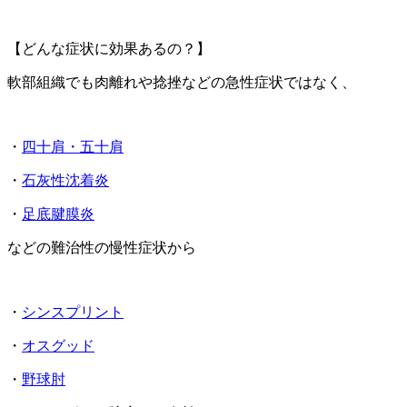
【どんな症状に効果あるの？】
軟部組織でも肉離れや捻挫などの急性症状ではなく、
・
四十肩・五十肩
・
石灰性沈着炎
・
足底腱膜炎
などの難治性の慢性症状から
・
シンスプリント
・
オスグッド
・
野球肘