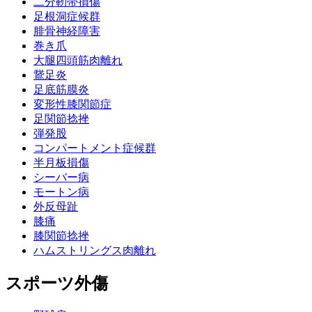
二分靭帯損傷
足根洞症候群
腓骨神経障害
巻き爪
大腿四頭筋肉離れ
鵞足炎
足底筋膜炎
変形性膝関節症
足関節捻挫
弾発股
コンパートメント症候群
半月板損傷
シーバー病
モートン病
外反母趾
膝痛
膝関節捻挫
ハムストリングス肉離れ
スポーツ外傷