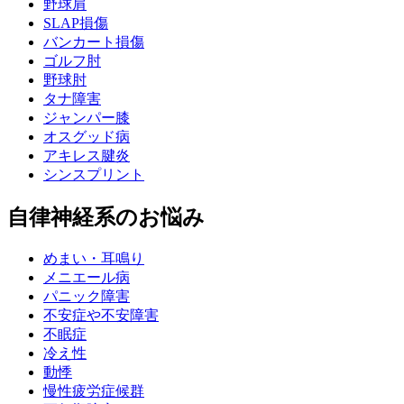
野球肩
SLAP損傷
バンカート損傷
ゴルフ肘
野球肘
タナ障害
ジャンパー膝
オスグッド病
アキレス腱炎
シンスプリント
自律神経系のお悩み
めまい・耳鳴り
メニエール病
パニック障害
不安症や不安障害
不眠症
冷え性
動悸
慢性疲労症候群