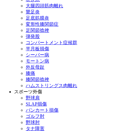
大腿四頭筋肉離れ
鵞足炎
足底筋膜炎
変形性膝関節症
足関節捻挫
弾発股
コンパートメント症候群
半月板損傷
シーバー病
モートン病
外反母趾
膝痛
膝関節捻挫
ハムストリングス肉離れ
スポーツ外傷
野球肩
SLAP損傷
バンカート損傷
ゴルフ肘
野球肘
タナ障害