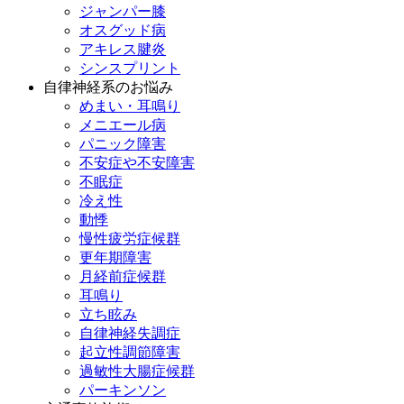
ジャンパー膝
オスグッド病
アキレス腱炎
シンスプリント
自律神経系のお悩み
めまい・耳鳴り
メニエール病
パニック障害
不安症や不安障害
不眠症
冷え性
動悸
慢性疲労症候群
更年期障害
月経前症候群
耳鳴り
立ち眩み
自律神経失調症
起立性調節障害
過敏性大腸症候群
パーキンソン