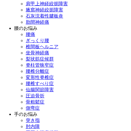
肩甲上神経絞扼障害
腋窩神経絞扼障害
石灰沈着性腱板炎
肋間神経痛
腰のお悩み
腰痛
ぎっくり腰
椎間板ヘルニア
坐骨神経痛
梨状筋症候群
脊柱管狭窄症
腰椎分離症
変形性脊椎症
腰椎すべり症
仙腸関節障害
圧迫骨折
骨粗鬆症
側弯症
手のお悩み
突き指
肘内障