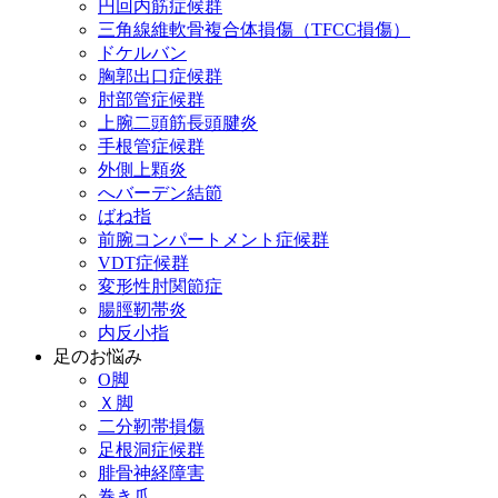
円回内筋症候群
三角線維軟骨複合体損傷（TFCC損傷）
ドケルバン
胸郭出口症候群
肘部管症候群
上腕二頭筋長頭腱炎
手根管症候群
外側上顆炎
へバーデン結節
ばね指
前腕コンパートメント症候群
VDT症候群
変形性肘関節症
腸脛靭帯炎
内反小指
足のお悩み
О脚
Ｘ脚
二分靭帯損傷
足根洞症候群
腓骨神経障害
巻き爪