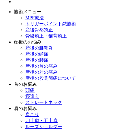
施術メニュー
MPF療法
トリガーポイント鍼施術
産後骨盤矯正
骨盤矯正・猫背矯正
産後のお悩み
産後の腱鞘炎
産後の頭痛
産後の腰痛
産後の首の痛み
産後の肘の痛み
産後の股関節痛について
首のお悩み
頭痛
寝違え
ストレートネック
肩のお悩み
肩こり
四十肩・五十肩
ルーズショルダー