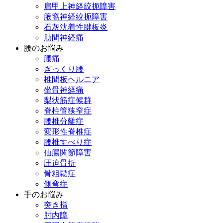
肩甲上神経絞扼障害
腋窩神経絞扼障害
石灰沈着性腱板炎
肋間神経痛
腰のお悩み
腰痛
ぎっくり腰
椎間板ヘルニア
坐骨神経痛
梨状筋症候群
脊柱管狭窄症
腰椎分離症
変形性脊椎症
腰椎すべり症
仙腸関節障害
圧迫骨折
骨粗鬆症
側弯症
手のお悩み
突き指
肘内障