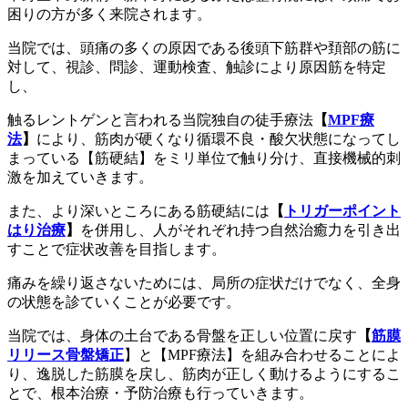
困りの方が多く来院されます。
当院では、頭痛の多くの原因である後頭下筋群や頚部の筋に
対して、視診、問診、運動検査、触診により原因筋を特定
し、
触るレントゲンと言われる当院独自の徒手療法
【
MPF
療
法
】
により、筋肉が硬くなり循環不良・酸欠状態になってし
まっている【筋硬結】をミリ単位で触り分け、直接機械的刺
激を加えていきます。
また、より深いところにある筋硬結には
【
トリガーポイント
はり治療
】
を併用し、人がそれぞれ持つ自然治癒力を引き出
すことで症状改善を目指します。
痛みを繰り返さないためには、局所の症状だけでなく、全身
の状態を診ていくことが必要です。
当院では、身体の土台である骨盤を正しい位置に戻す
【
筋膜
リリース骨盤矯正
】と【MPF療法】を組み合わせることによ
り、逸脱した筋膜を戻し、筋肉が正しく動けるようにするこ
とで、根本治療・予防治療も行っていきます。