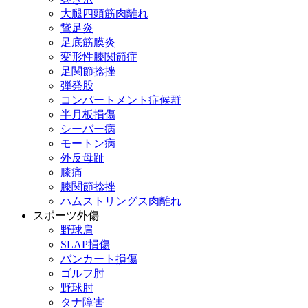
大腿四頭筋肉離れ
鵞足炎
足底筋膜炎
変形性膝関節症
足関節捻挫
弾発股
コンパートメント症候群
半月板損傷
シーバー病
モートン病
外反母趾
膝痛
膝関節捻挫
ハムストリングス肉離れ
スポーツ外傷
野球肩
SLAP損傷
バンカート損傷
ゴルフ肘
野球肘
タナ障害