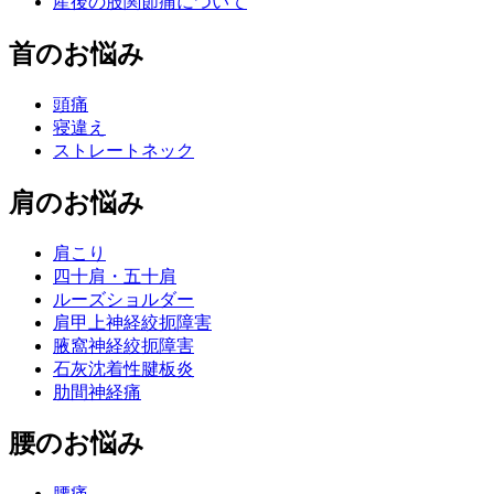
産後の股関節痛について
首のお悩み
頭痛
寝違え
ストレートネック
肩のお悩み
肩こり
四十肩・五十肩
ルーズショルダー
肩甲上神経絞扼障害
腋窩神経絞扼障害
石灰沈着性腱板炎
肋間神経痛
腰のお悩み
腰痛