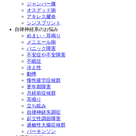
ジャンパー膝
オスグッド病
アキレス腱炎
シンスプリント
自律神経系のお悩み
めまい・耳鳴り
メニエール病
パニック障害
不安症や不安障害
不眠症
冷え性
動悸
慢性疲労症候群
更年期障害
月経前症候群
耳鳴り
立ち眩み
自律神経失調症
起立性調節障害
過敏性大腸症候群
パーキンソン