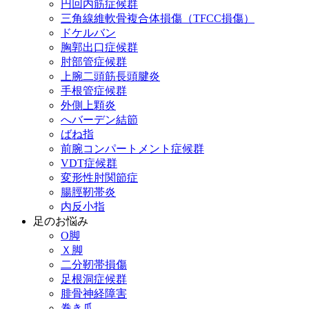
円回内筋症候群
三角線維軟骨複合体損傷（TFCC損傷）
ドケルバン
胸郭出口症候群
肘部管症候群
上腕二頭筋長頭腱炎
手根管症候群
外側上顆炎
へバーデン結節
ばね指
前腕コンパートメント症候群
VDT症候群
変形性肘関節症
腸脛靭帯炎
内反小指
足のお悩み
О脚
Ｘ脚
二分靭帯損傷
足根洞症候群
腓骨神経障害
巻き爪