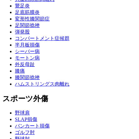
鵞足炎
足底筋膜炎
変形性膝関節症
足関節捻挫
弾発股
コンパートメント症候群
半月板損傷
シーバー病
モートン病
外反母趾
膝痛
膝関節捻挫
ハムストリングス肉離れ
スポーツ外傷
野球肩
SLAP損傷
バンカート損傷
ゴルフ肘
野球肘