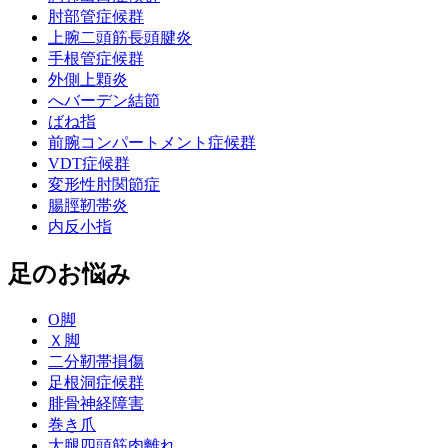
肘部管症候群
上腕二頭筋長頭腱炎
手根管症候群
外側上顆炎
へバーデン結節
ばね指
前腕コンパートメント症候群
VDT症候群
変形性肘関節症
腸脛靭帯炎
内反小指
足のお悩み
О脚
Ｘ脚
二分靭帯損傷
足根洞症候群
腓骨神経障害
巻き爪
大腿四頭筋肉離れ