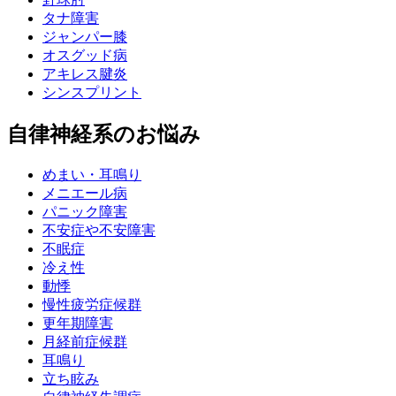
タナ障害
ジャンパー膝
オスグッド病
アキレス腱炎
シンスプリント
自律神経系のお悩み
めまい・耳鳴り
メニエール病
パニック障害
不安症や不安障害
不眠症
冷え性
動悸
慢性疲労症候群
更年期障害
月経前症候群
耳鳴り
立ち眩み