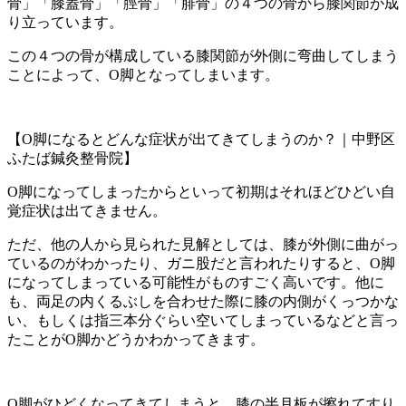
骨」「膝蓋骨」「脛骨」「腓骨」の４つの骨から膝関節が成
り立っています。
この４つの骨が構成している膝関節が外側に弯曲してしまう
ことによって、O脚となってしまいます。
【O脚になるとどんな症状が出てきてしまうのか？｜中野区
ふたば鍼灸整骨院】
O脚になってしまったからといって初期はそれほどひどい自
覚症状は出てきません。
ただ、他の人から見られた見解としては、膝が外側に曲がっ
ているのがわかったり、ガニ股だと言われたりすると、O脚
になってしまっている可能性がものすごく高いです。他に
も、両足の内くるぶしを合わせた際に膝の内側がくっつかな
い、もしくは指三本分ぐらい空いてしまっているなどと言っ
たことがO脚かどうかわかってきます。
O脚がひどくなってきてしまうと、膝の半月板が擦れてすり