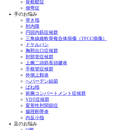
骨粗鬆症
側弯症
手のお悩み
突き指
肘内障
円回内筋症候群
三角線維軟骨複合体損傷（TFCC損傷）
ドケルバン
胸郭出口症候群
肘部管症候群
上腕二頭筋長頭腱炎
手根管症候群
外側上顆炎
へバーデン結節
ばね指
前腕コンパートメント症候群
VDT症候群
変形性肘関節症
腸脛靭帯炎
内反小指
足のお悩み
О脚