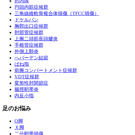
肘内障
円回内筋症候群
三角線維軟骨複合体損傷（TFCC損傷）
ドケルバン
胸郭出口症候群
肘部管症候群
上腕二頭筋長頭腱炎
手根管症候群
外側上顆炎
へバーデン結節
ばね指
前腕コンパートメント症候群
VDT症候群
変形性肘関節症
腸脛靭帯炎
内反小指
足のお悩み
О脚
Ｘ脚
二分靭帯損傷