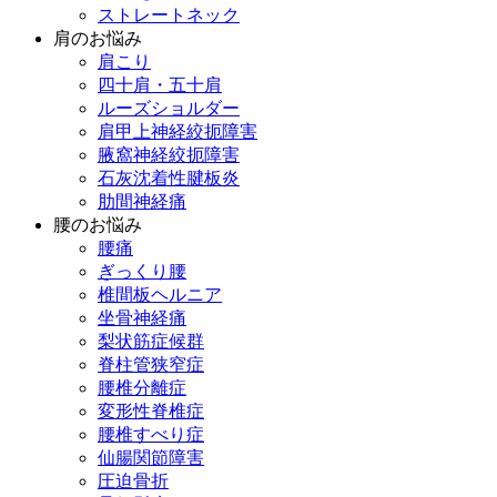
ストレートネック
肩のお悩み
肩こり
四十肩・五十肩
ルーズショルダー
肩甲上神経絞扼障害
腋窩神経絞扼障害
石灰沈着性腱板炎
肋間神経痛
腰のお悩み
腰痛
ぎっくり腰
椎間板ヘルニア
坐骨神経痛
梨状筋症候群
脊柱管狭窄症
腰椎分離症
変形性脊椎症
腰椎すべり症
仙腸関節障害
圧迫骨折