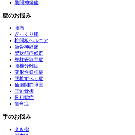
肋間神経痛
腰のお悩み
腰痛
ぎっくり腰
椎間板ヘルニア
坐骨神経痛
梨状筋症候群
脊柱管狭窄症
腰椎分離症
変形性脊椎症
腰椎すべり症
仙腸関節障害
圧迫骨折
骨粗鬆症
側弯症
手のお悩み
突き指