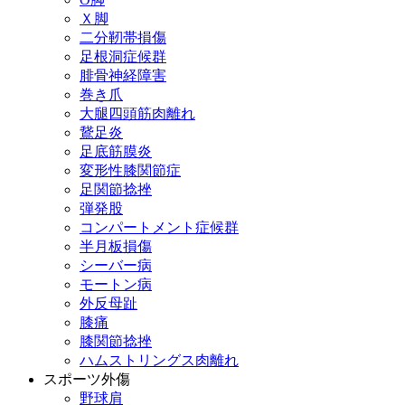
Ｘ脚
二分靭帯損傷
足根洞症候群
腓骨神経障害
巻き爪
大腿四頭筋肉離れ
鵞足炎
足底筋膜炎
変形性膝関節症
足関節捻挫
弾発股
コンパートメント症候群
半月板損傷
シーバー病
モートン病
外反母趾
膝痛
膝関節捻挫
ハムストリングス肉離れ
スポーツ外傷
野球肩