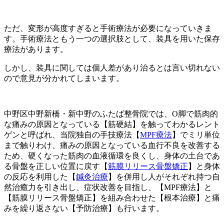
ただ、変形が高度すぎると手術療法が必要になっていきま
す。手術療法ともう一つの選択肢として、装具を用いた保存
療法があります。
しかし、装具に関しては個人差があり治るとは言い切れない
ので意見が分かれてしまいます。
中野区中野新橋・新中野のふたば整骨院では、O脚で筋肉的
な痛みの原因となっている【筋硬結】を触ってわかるレント
ゲンと呼ばれ、当院独自の手技療法【
MPF療法
】でミリ単位
まで触りわけ、痛みの原因となっている血行不良を改善する
ため、硬くなった筋肉の血液循環を良くし、身体の土台であ
る骨盤を正しい位置に戻す【
筋膜リリース骨盤矯正
】と身体
の反応を利用した【
鍼灸治療
】を併用し人がそれぞれ持つ自
然治癒力を引き出し、症状改善を目指し、【MPF療法】と
【筋膜リリース骨盤矯正】を組み合わせた【根本治療】と痛
みを繰り返さない【予防治療】も行います。