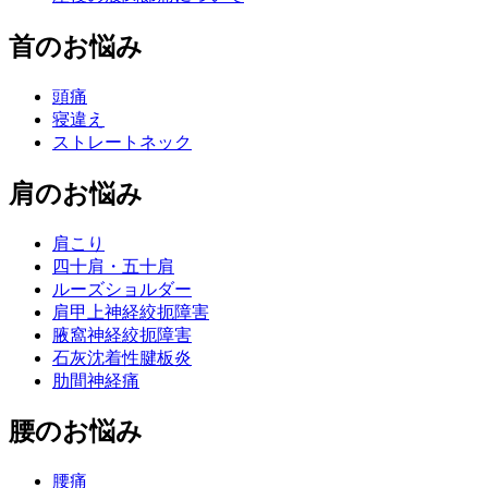
首のお悩み
頭痛
寝違え
ストレートネック
肩のお悩み
肩こり
四十肩・五十肩
ルーズショルダー
肩甲上神経絞扼障害
腋窩神経絞扼障害
石灰沈着性腱板炎
肋間神経痛
腰のお悩み
腰痛