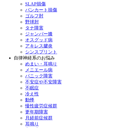
SLAP損傷
バンカート損傷
ゴルフ肘
野球肘
タナ障害
ジャンパー膝
オスグッド病
アキレス腱炎
シンスプリント
自律神経系のお悩み
めまい・耳鳴り
メニエール病
パニック障害
不安症や不安障害
不眠症
冷え性
動悸
慢性疲労症候群
更年期障害
月経前症候群
耳鳴り