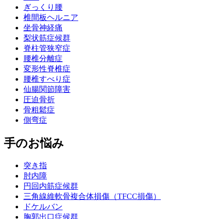
ぎっくり腰
椎間板ヘルニア
坐骨神経痛
梨状筋症候群
脊柱管狭窄症
腰椎分離症
変形性脊椎症
腰椎すべり症
仙腸関節障害
圧迫骨折
骨粗鬆症
側弯症
手のお悩み
突き指
肘内障
円回内筋症候群
三角線維軟骨複合体損傷（TFCC損傷）
ドケルバン
胸郭出口症候群