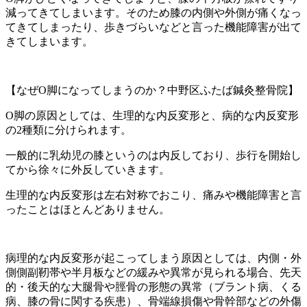
減ってきてしまいます。そのため膝の内側や外側が痛くなっ
てきてしまったり、歩きづらいなどと言った機能障害が出て
きてしまいます。
【なぜO脚になってしまうのか？中野区ふたば鍼灸整骨院】
O脚の原因としては、生理的な内反変形と、病的な内反変形
の2種類に分けられます。
一般的に乳幼児の膝というのは内反しており、歩行を開始し
てから徐々に外反していきます。
生理的な内反変形は左右対称でおこり、痛みや機能障害と言
ったことはほとんどありません。
病理的な内反変形が起こってしまう原因としては、内側・外
側側副靭帯や半月板などの緩みや異常が見られる場合、先天
的・後天的な大腿骨や脛骨の形態の異常（ブラント病、くる
病、膝の骨に関する疾患）、骨端線損傷や骨幹部などの外傷