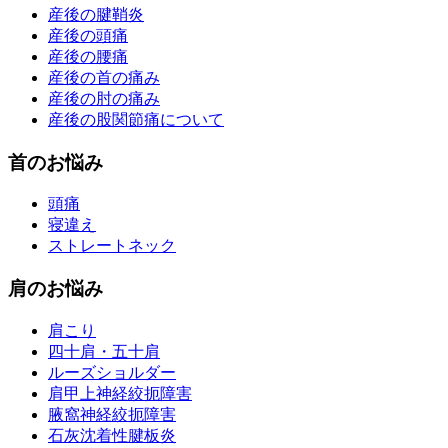
産後の腱鞘炎
産後の頭痛
産後の腰痛
産後の首の痛み
産後の肘の痛み
産後の股関節痛について
首のお悩み
頭痛
寝違え
ストレートネック
肩のお悩み
肩こり
四十肩・五十肩
ルーズショルダー
肩甲上神経絞扼障害
腋窩神経絞扼障害
石灰沈着性腱板炎